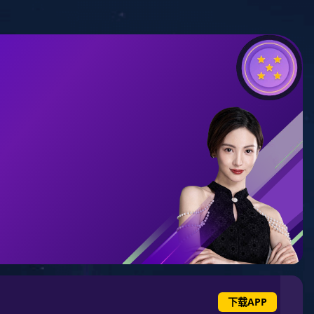
网站长征娱
公司简介
产品中心
乐
的位置：成功案例