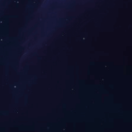
司简介
产品中心
长征娱乐
联系长征娱乐
荣誉资质
瘦