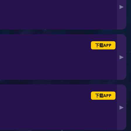
成功案例
成功案例
成功案例
成功案例