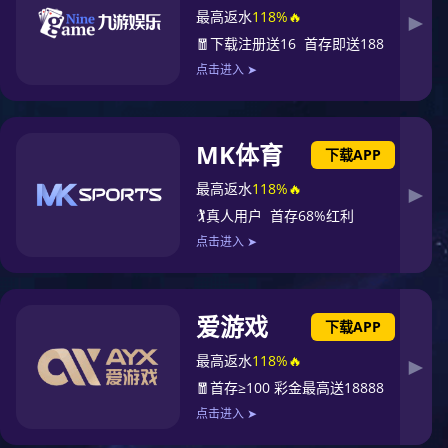
成功案例
成功案例
成功案例
成功案例