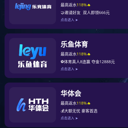
蔓越莓冰淇淋
果蔬粥
胶原蛋白肽饮品
长征娱乐大餐救星
果蔬汁饮料
复合果蔬汁饮料
茶树花饮料
樱桃果蔬汁饮料
黑巧蔓越莓谷物棒